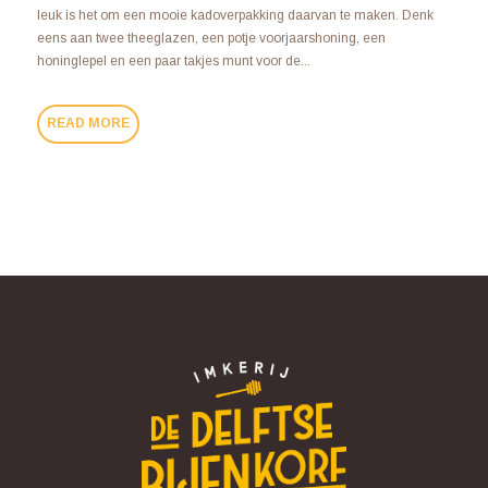
leuk is het om een mooie kadoverpakking daarvan te maken. Denk
eens aan twee theeglazen, een potje voorjaarshoning, een
honinglepel en een paar takjes munt voor de...
READ MORE