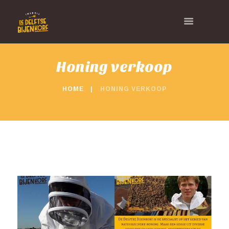
Honing verkoop
HOME
HONING VERKOOP