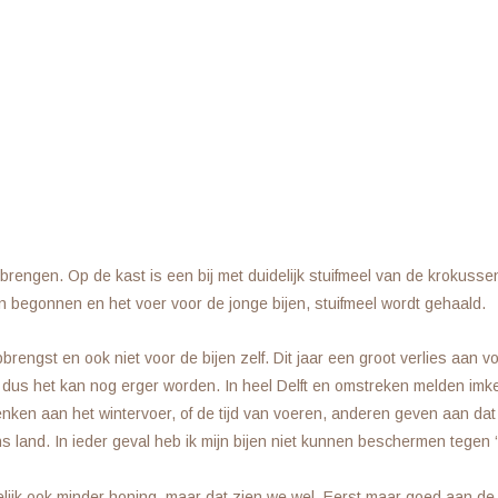
eebrengen. Op de kast is een bij met duidelijk stuifmeel van de krokusse
in begonnen en het voer voor de jonge bijen, stuifmeel wordt gehaald.
ngst en ook niet voor de bijen zelf. Dit jaar een groot verlies aan vol
 dus het kan nog erger worden. In heel Delft en omstreken melden imke
nken aan het wintervoer, of de tijd van voeren, anderen geven aan dat
s land. In ieder geval heb ik mijn bijen niet kunnen beschermen tegen ‘
lijk ook minder honing, maar dat zien we wel. Eerst maar goed aan de 