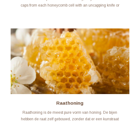
caps from each honeycomb cell with an uncapping knife or
machine. Its color varies from...
LEARN MORE
Raathoning
Raathoning is de meest pure vorm van honing. De bijen
hebben de raat zelf gebouwd, zonder dat er een kunstraat
ingezet is ….
LEARN MORE