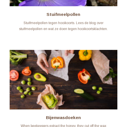
Stuifmeelpollen
Stuifmeelpollen tegen hooikoorts. Lees de blog over
stuifmeelpollen en wat ze doen tegen hooikoortsklachten.
Stuifmeelpollen zijn in de winkel van...
LEARN MORE
Bijenwasdoeken
When beekeepers extract the honey, they cut off the wax