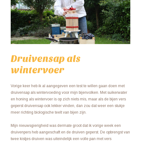
Druivensap als
wintervoer
Vorige keer heb ik al aangegeven een test te willen gaan doen met
druivensap als wintervoeding voor mijn bijenvolken. Met suikerwater
en honing als wintervoer is op zich niets mis, maar als de bijen vers
geperst druivensap ook lekker vinden, dan zou dat weer een stukje
meer richting biologische teelt van bijen zijn.
Mijn nieuwsgierigheid was dermate groot dat ik vorige week een
druivenpers heb aangeschaft en de druiven geperst. De opbrengst van
twee kistjes druiven was uiteindelijk een volle pan met vers