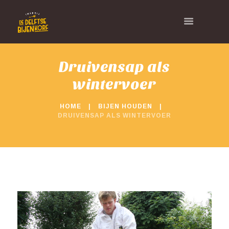
Druivensap als
wintervoer
HOME
BIJEN HOUDEN
DRUIVENSAP ALS WINTERVOER