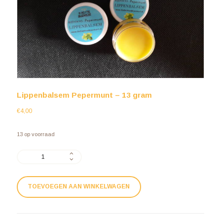
Lippenbalsem Pepermunt – 13 gram
€
4,00
13 op voorraad
TOEVOEGEN AAN WINKELWAGEN