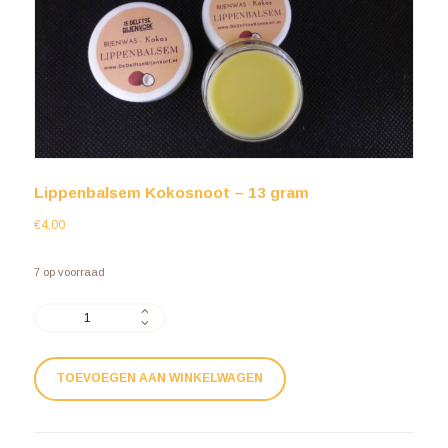
Lippenbalsem Kokosnoot – 13 gram
€
4,00
7 op voorraad
TOEVOEGEN AAN WINKELWAGEN