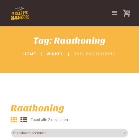
Tag: Raathoning
HOME
WINKEL
TAG: RAATHONING
Raathoning
Toont alle 2 resultaten