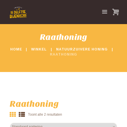
Raathoning
HOME
WINKEL
NATUURZUIVERE HONING
RAATHONING
Raathoning
Toont alle 2 resultaten